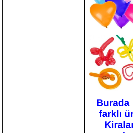
Burada 
farklı 
Kirala