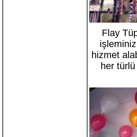
Flay Tüp
işlemini
hizmet alab
her türl