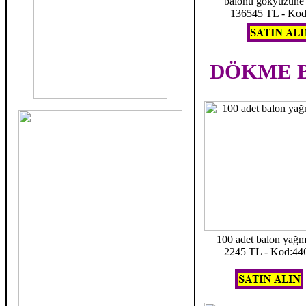
balonu gökyüzüne 
136545 TL - Kod
DÖKME B
100 adet balon yağ
2245 TL - Kod:44