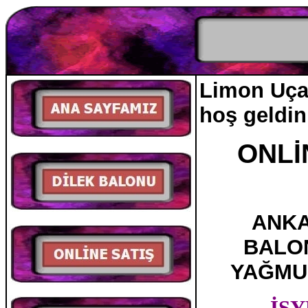
Limon Uçan
hoş geld
ONLİ
ANKA
BALO
YAĞMU
İŞ