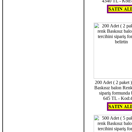
4340 TL - Kod
200 Adet ( 2 paket )
Baskısız balon Renk 
sipariş formunda b
645 TL - Kod: