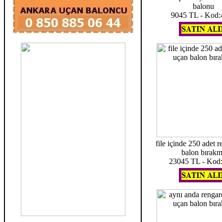
balonu
9045 TL - Kod:
file içinde 250 adet r
balon bırak
23045 TL - Kod